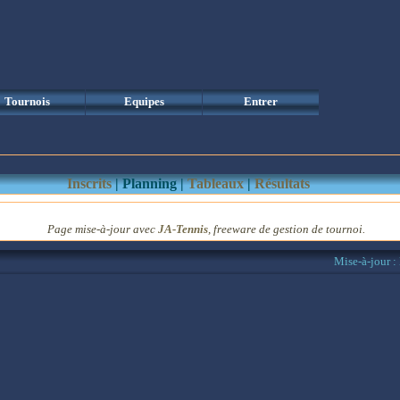
Tournois
Equipes
Entrer
Inscrits
| Planning |
Tableaux
|
Résultats
Page mise-à-jour
avec
JA-Tennis
, freeware de gestion de tournoi.
Mise-à-jour 