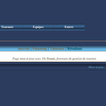
Tournois
Equipes
Entrer
Inscrits
|
Planning
|
Tableaux
| Résultats
Page mise-à-jour
avec
JA-Tennis
, freeware de gestion de tournoi.
Mise-à-jour 