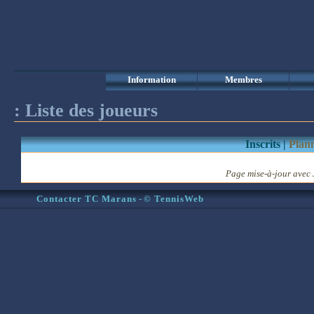
Information
Membres
:
Liste des joueurs
Inscrits |
Plan
Page mise-à-jour
avec
Contacter TC Marans
-
© TennisWeb